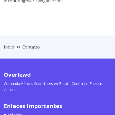
a:
contact@overlewdgame.com
Inicio
Contacto
Overlewd
Comanda Héroes Seductores en Batalla Contra las Fuerzas
Oscuras
Enlaces Importantes
Afiliados