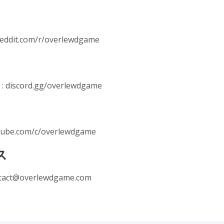
it.com/r/overlewdgame
scord.gg/overlewdgame
e.com/c/overlewdgame
ス
tact@overlewdgame.com