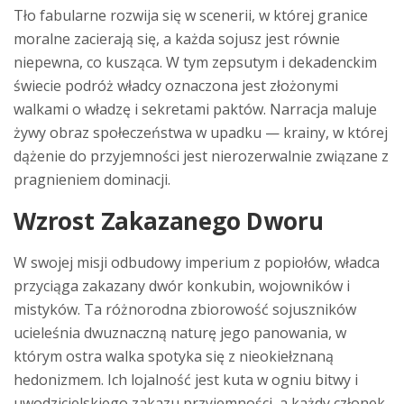
Tło fabularne rozwija się w scenerii, w której granice
moralne zacierają się, a każda sojusz jest równie
niepewna, co kusząca. W tym zepsutym i dekadenckim
świecie podróż władcy oznaczona jest złożonymi
walkami o władzę i sekretami paktów. Narracja maluje
żywy obraz społeczeństwa w upadku — krainy, w której
dążenie do przyjemności jest nierozerwalnie związane z
pragnieniem dominacji.
Wzrost Zakazanego Dworu
W swojej misji odbudowy imperium z popiołów, władca
przyciąga zakazany dwór konkubin, wojowników i
mistyków. Ta różnorodna zbiorowość sojuszników
ucieleśnia dwuznaczną naturę jego panowania, w
którym ostra walka spotyka się z nieokiełznaną
hedonizmem. Ich lojalność jest kuta w ogniu bitwy i
uwodzicielskiego zakazu przyjemności, a każdy członek