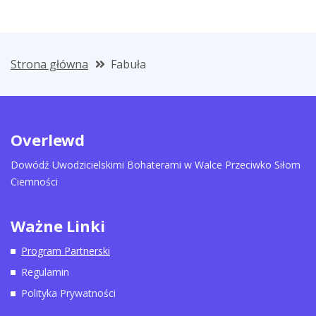
Strona główna
Fabuła
Overlewd
Dowódź Uwodzicielskimi Bohaterami w Walce Przeciwko Siłom
Ciemności
Ważne Linki
Program Partnerski
Regulamin
Polityka Prywatności