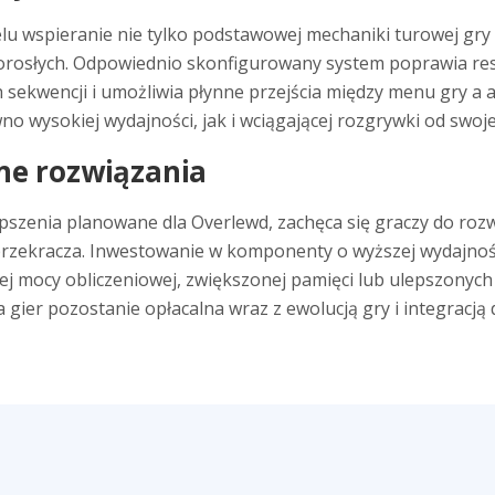
 wspieranie nie tylko podstawowej mechaniki turowej gry R
a dorosłych. Odpowiednio skonfigurowany system poprawia r
ekwencji i umożliwia płynne przejścia między menu gry a ak
no wysokiej wydajności, jak i wciągającej rozgrywki od swoj
lne rozwiązania
epszenia planowane dla Overlewd, zachęca się graczy do rozw
przekracza. Inwestowanie w komponenty o wyższej wydajnoś
j mocy obliczeniowej, zwiększonej pamięci lub ulepszonych 
 gier pozostanie opłacalna wraz z ewolucją gry i integracją