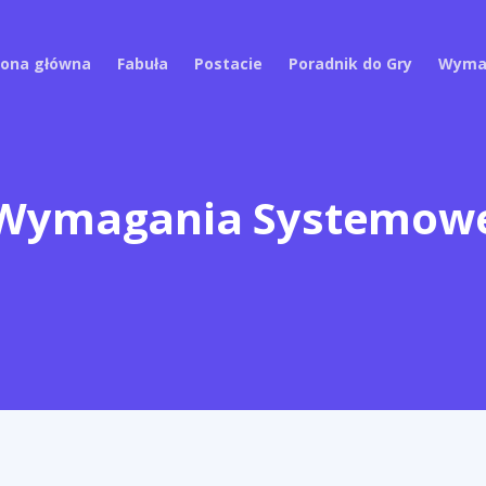
rona główna
Fabuła
Postacie
Poradnik do Gry
Wyma
Wymagania Systemow