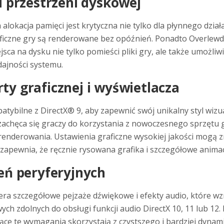
i przestrzeni dyskowej
kacja pamięci jest krytyczna nie tylko dla płynnego działa
raficzne gry są renderowane bez opóźnień. Ponadto Overlew
jsca na dysku nie tylko pomieści pliki gry, ale także umożliw
ajności systemu.
y graficznej i wyświetlacza
tybilne z DirectX® 9, aby zapewnić swój unikalny styl wizu
zachęca się graczy do korzystania z nowoczesnego sprzętu 
nderowania. Ustawienia graficzne wysokiej jakości mogą zn
apewnia, że ręcznie rysowana grafika i szczegółowe animac
eń peryferyjnych
iera szczegółowe pejzaże dźwiękowe i efekty audio, które 
 zdolnych do obsługi funkcji audio DirectX 10, 11 lub 12. 
ające te wymagania skorzystają z czystszego i bardziej dyn