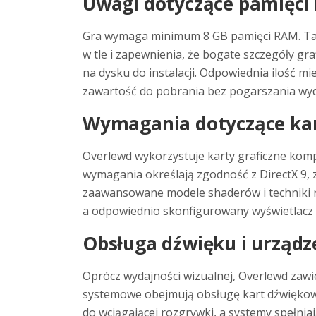
Uwagi dotyczące pamięci 
Gra wymaga minimum 8 GB pamięci RAM. Ta alo
w tle i zapewnienia, że bogate szczegóły g
na dysku do instalacji. Odpowiednia ilość mie
zawartość do pobrania bez pogarszania wyd
Wymagania dotyczące kart
Overlewd wykorzystuje karty graficzne kompa
wymagania określają zgodność z DirectX 9, 
zaawansowane modele shaderów i techniki re
a odpowiednio skonfigurowany wyświetlacz z
Obsługa dźwięku i urządz
Oprócz wydajności wizualnej, Overlewd zaw
systemowe obejmują obsługę kart dźwiękowych
do wciągającej rozgrywki, a systemy spełni