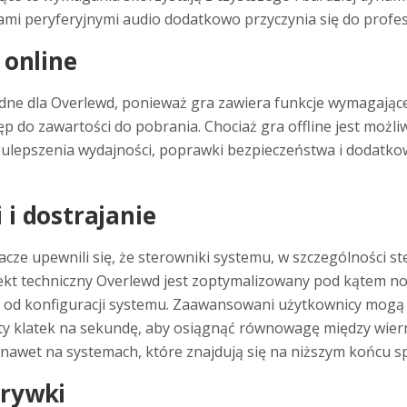
mi peryferyjnymi audio dodatkowo przyczynia się do profe
 online
dne dla Overlewd, ponieważ gra zawiera funkcje wymagające ł
ęp do zawartości do pobrania. Chociaż gra offline jest możli
 ulepszenia wydajności, poprawki bezpieczeństwa i dodatko
i dostrajanie
acze upewnili się, że sterowniki systemu, w szczególności ste
jekt techniczny Overlewd jest zoptymalizowany pod kątem n
ci od konfiguracji systemu. Zaawansowani użytkownicy mogą 
limity klatek na sekundę, aby osiągnąć równowagę między wie
e nawet na systemach, które znajdują się na niższym końcu
grywki