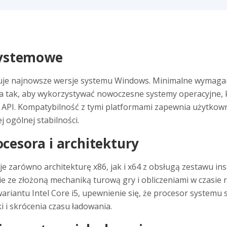
Systemowe
uguje najnowsze wersje systemu Windows. Minimalne wyma
a tak, aby wykorzystywać nowoczesne systemy operacyjne, k
ów API. Kompatybilność z tymi platformami zapewnia użytko
j ogólnej stabilności.
esora i architektury
 zarówno architekturę x86, jak i x64 z obsługą zestawu ins
ie ze złożoną mechaniką turową gry i obliczeniami w czasi
riantu Intel Core i5, upewnienie się, że procesor systemu s
 i skrócenia czasu ładowania.